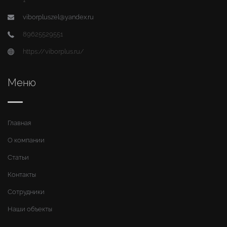
viborpluszel@yandex.ru
89625529551
https://viborplus.ru/
Меню
Главная
О компании
Статьи
Контакты
Сотрудники
Наши объекты