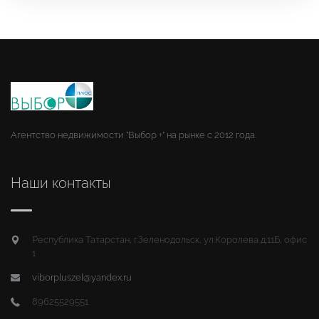
Агентство недвижимости "Выбор +" на рынке с 2012 года.
Наши контакты
Республика Татарстан, г.Зеленодольск, ул.Королева д.11Б, офис
1
viborpluszel@yandex.ru
89625529551