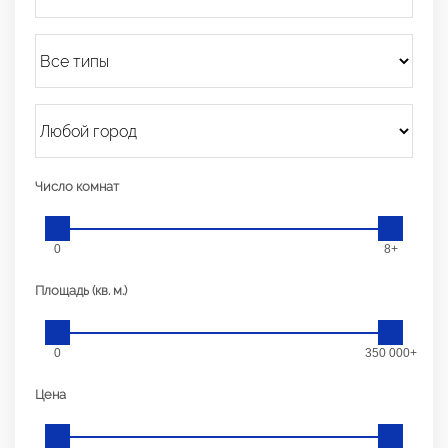
Число комнат
0
8+
Площадь (кв. м.)
0
350 000+
Цена