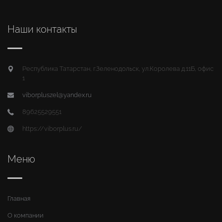
Наши контакты
Республика Татарстан, г.Зеленодольск, ул.Королева д.11Б, офис
1
viborpluszel@yandex.ru
89625529551
https://viborplus.ru/
Меню
Главная
О компании