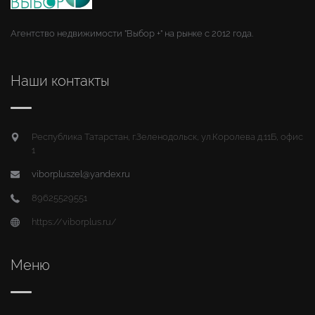
Агентство недвижимости "Выбор +" на рынке с 2012 года.
Наши контакты
Республика Татарстан, г.Зеленодольск, ул.Королева д.11Б, офис
1
viborpluszel@yandex.ru
89625529551
https://viborplus.ru/
Меню