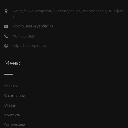
Республика Татарстан, г.Зеленодольск, ул.Королева д.11Б, офис
1
viborpluszel@yandex.ru
89625529551
https://viborplus.ru/
Меню
Главная
О компании
Статьи
Контакты
Сотрудники