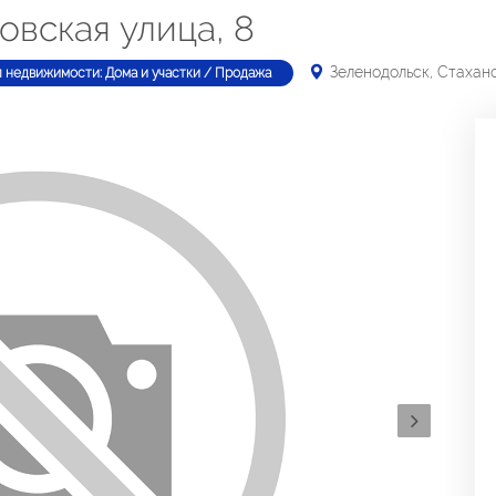
овская улица, 8
Зеленодольск, Стахано
п недвижимости: Дома и участки / Продажа