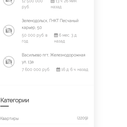
12 500 000
13 ч. 26 мин.
руб.
назад
Зеленодольск, ГНКТ Песчаный
карьер, 50
50 000 руб. в
6 мес. 3 д.
год
назад
Васильево пгт, Железнодорожная
ул, 13а
7 600 000 руб.
16 д. 6 ч. назад
Категории
(2209)
Квартиры