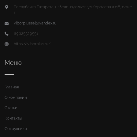
Республика Татарстан, г.Зеленодольск, ул.Королева д.11Б, офис
1
viborpluszel@yandex.ru
89625529551
https://viborplus.ru/
Меню
Главная
О компании
Статьи
Контакты
Сотрудники