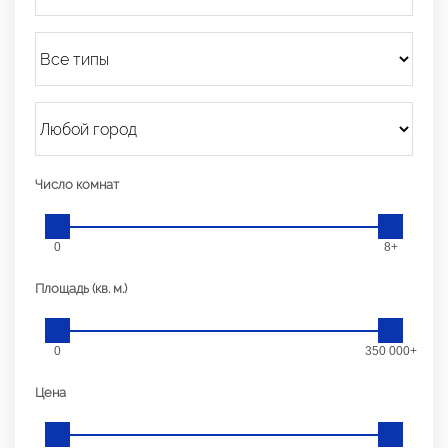
Число комнат
0
8+
Площадь (кв. м.)
0
350 000+
Цена