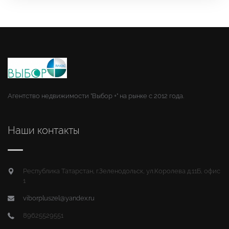
Агентство недвижимости "Выбор +" на рынке с 2012 года.
Наши контакты
Республика Татарстан, г.Зеленодольск, ул.Королева д.11Б, офис
1
viborpluszel@yandex.ru
89625529551