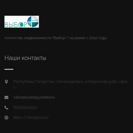
Агентство недвижимости "Выбор +" на рынке с 2012 года.
Наши контакты
Республика Татарстан, г.Зеленодольск, ул.Королева д.11Б, офис
1
viborpluszel@yandex.ru
89625529551
https://viborplus.ru/