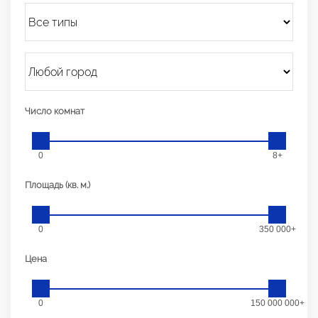
Число комнат
0
8+
Площадь (кв. м.)
0
350 000+
Цена
0
150 000 000+