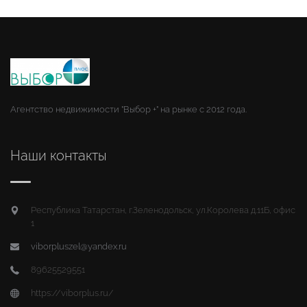
Агентство недвижимости "Выбор +" на рынке с 2012 года.
Наши контакты
Республика Татарстан, г.Зеленодольск, ул.Королева д.11Б, офис
1
viborpluszel@yandex.ru
89625529551
https://viborplus.ru/