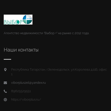
Агентство недвижимости "Выбор +" на рынке с 2012 года.
Наши контакты
Республика Татарстан, г.Зеленодольск, ул.Королева д.11Б, офис
1
viborpluszel@yandex.ru
89625529551
https://viborplus.ru/