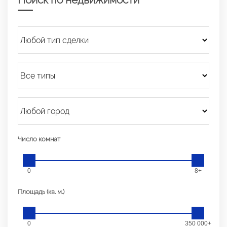
Число комнат
0
8+
Площадь (кв. м.)
0
350 000+