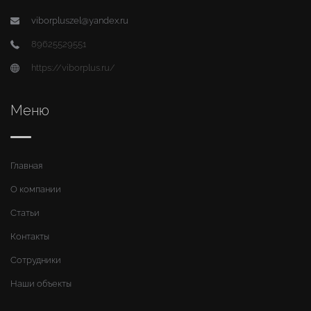
viborpluszel@yandex.ru
89625529551
https://viborplus.ru/
Меню
Главная
О компании
Статьи
Контакты
Сотрудники
Наши объекты