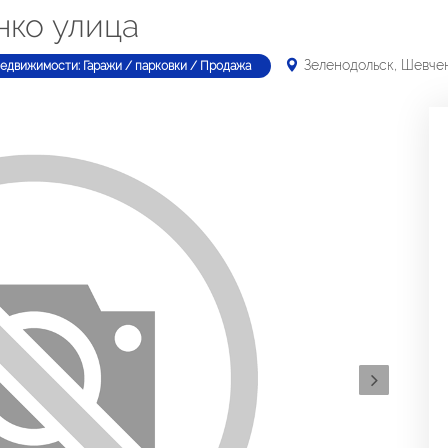
нко улица
Зеленодольск, Шевче
недвижимости: Гаражи / парковки / Продажа