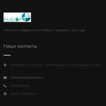
Агентство недвижимости "Выбор +" на рынке с 2012 года.
Наши контакты
Республика Татарстан, г.Зеленодольск, ул.Королева д.11Б, офис
1
viborpluszel@yandex.ru
89625529551
https://viborplus.ru/