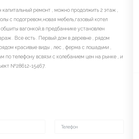
н капитальный ремонт , можно продолжить 2 этаж ,
, полы с подогревом,новая мебель,газовый котел
я обшиты вагонкой,в предбаннике установлен
араж . Все есть . Первый дом в деревне , рядом
рядом красивые виды , лес , ферма с лошадьми ,
ам по телефону всвязи с колебанием цен на рынке , и
ъект №28612-15467.