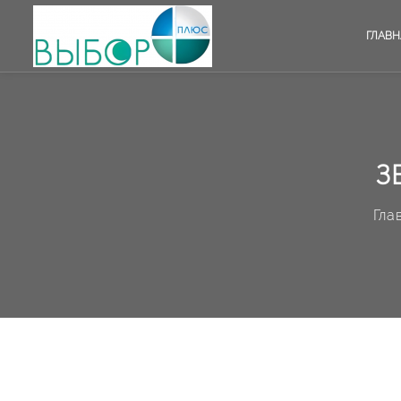
ГЛАВН
З
Гла