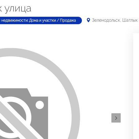
к улица
Зеленодольск, Шатлык
 недвижимости: Дома и участки / Продажа