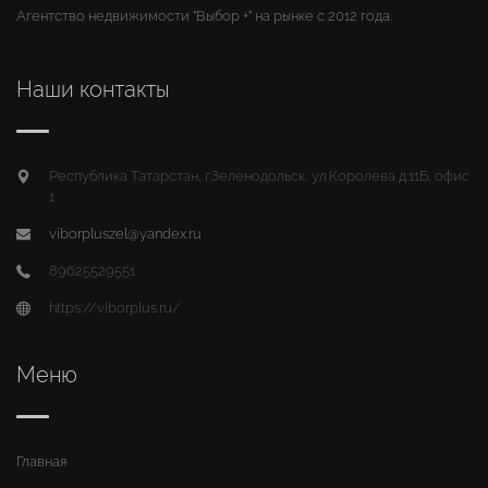
Агентство недвижимости "Выбор +" на рынке с 2012 года.
Наши контакты
Республика Татарстан, г.Зеленодольск, ул.Королева д.11Б, офис
1
viborpluszel@yandex.ru
89625529551
https://viborplus.ru/
Меню
Главная