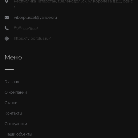
Республика Татарстан, г.Зеленодольск, ул.Королева д.11Б, офис
1
viborpluszel@yandex.ru
89625529551
https://viborplus.ru/
Меню
Главная
О компании
Статьи
Контакты
Сотрудники
Наши объекты