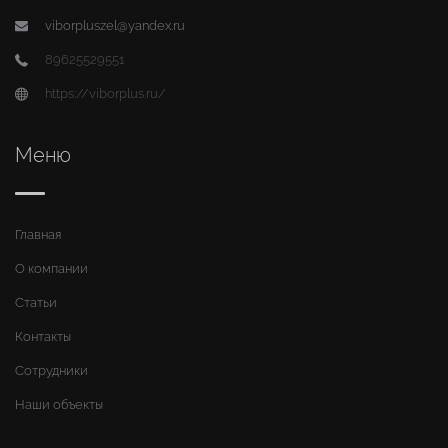
viborpluszel@yandex.ru
89625529551
https://viborplus.ru/
Меню
Главная
О компании
Статьи
Контакты
Сотрудники
Наши объекты