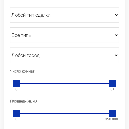
Число комнат
0
8+
Площадь (кв. м.)
0
350 000+