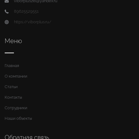
viborpluszel@yandex.ru
89625529551
https://viborplus.ru/
Меню
Главная
О компании
Статьи
Контакты
Сотрудники
Наши объекты
Обратная связь