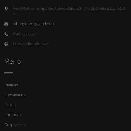
Республика Татарстан, г.Зеленодольск, ул.Королева д.11Б, офис
1
viborpluszel@yandex.ru
89625529551
https://viborplus.ru/
Меню
Главная
О компании
Статьи
Контакты
Сотрудники