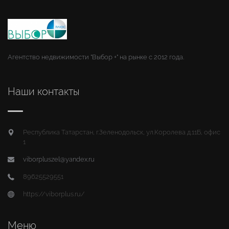
Агентство недвижимости "Выбор +" на рынке с 2012 года.
Наши контакты
Республика Татарстан, г.Зеленодольск, ул.Королева д.11Б, офис
1
viborpluszel@yandex.ru
89625529551
https://viborplus.ru/
Меню