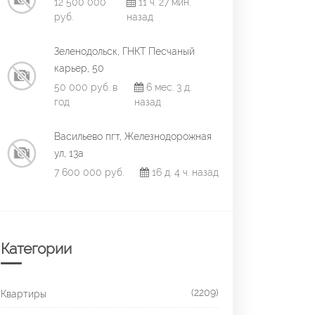
12 500 000
11 ч. 27 мин.
руб.
назад
Зеленодольск, ГНКТ Песчаный
карьер, 50
50 000 руб. в
6 мес. 3 д.
год
назад
Васильево пгт, Железнодорожная
ул, 13а
7 600 000 руб.
16 д. 4 ч. назад
Категории
(2209)
Квартиры