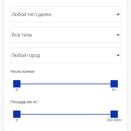
Число комнат
0
8+
Площадь (кв. м.)
0
350 000+