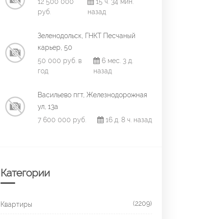
12 500 000
15 ч. 34 мин.
руб.
назад
Зеленодольск, ГНКТ Песчаный
карьер, 50
50 000 руб. в
6 мес. 3 д.
год
назад
Васильево пгт, Железнодорожная
ул, 13а
7 600 000 руб.
16 д. 8 ч. назад
Категории
(2209)
Квартиры