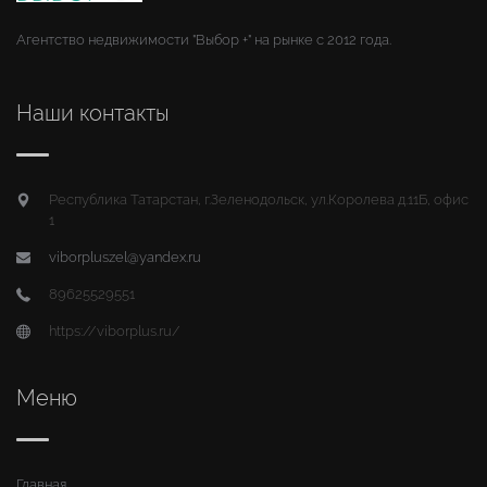
Агентство недвижимости "Выбор +" на рынке с 2012 года.
Наши контакты
Республика Татарстан, г.Зеленодольск, ул.Королева д.11Б, офис
1
viborpluszel@yandex.ru
89625529551
https://viborplus.ru/
Меню
Главная