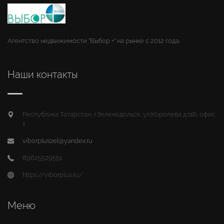
Агентство недвижимости "Выбор +" на рынке с 2012 года.
Наши контакты
Республика Татарстан, г.Зеленодольск, ул.Королева д.11Б, офис
1
viborpluszel@yandex.ru
89625529551
https://viborplus.ru/
Меню