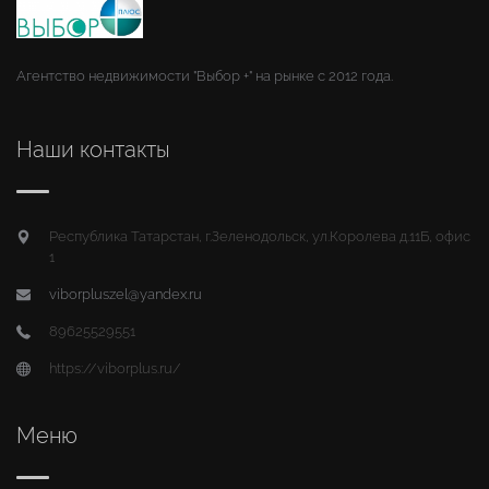
Агентство недвижимости "Выбор +" на рынке с 2012 года.
Наши контакты
Республика Татарстан, г.Зеленодольск, ул.Королева д.11Б, офис
1
viborpluszel@yandex.ru
89625529551
https://viborplus.ru/
Меню