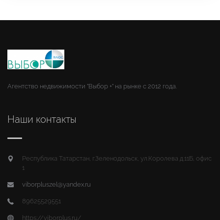
Агентство недвижимости "Выбор +" на рынке с 2012 года.
Наши контакты
Республика Татарстан, г.Зеленодольск, ул.Королева д.11Б, офис
1
viborpluszel@yandex.ru
89625529551
https://viborplus.ru/