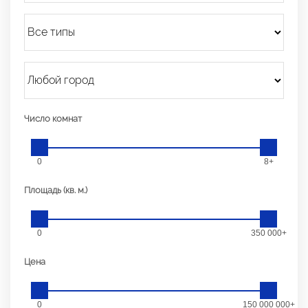
Число комнат
0
8+
Площадь (кв. м.)
0
350 000+
Цена
0
150 000 000+