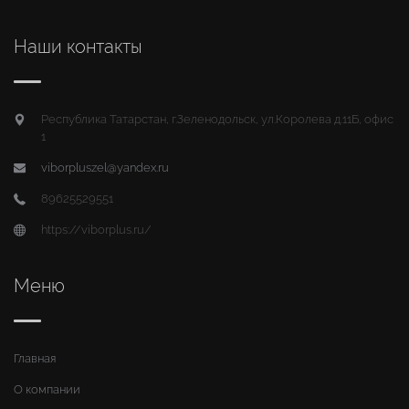
Наши контакты
Республика Татарстан, г.Зеленодольск, ул.Королева д.11Б, офис
1
viborpluszel@yandex.ru
89625529551
https://viborplus.ru/
Меню
Главная
О компании