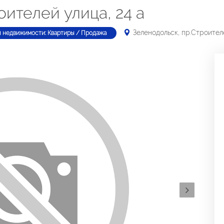
оителей улица, 24 а
Зеленодольск, пр.Строителе
п недвижимости: Квартиры / Продажа