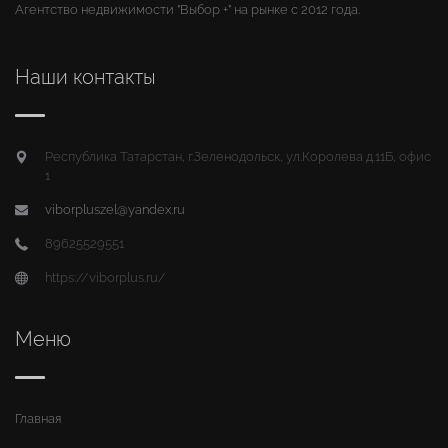
Агентство недвижимости "Выбор +" на рынке с 2012 года.
Наши контакты
Республика Татарстан, г.Зеленодольск, ул.Королева д.11Б, офис
1
viborpluszel@yandex.ru
89625529551
https://viborplus.ru/
Меню
Главная