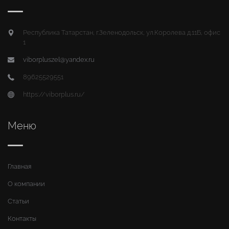
Республика Татарстан, г.Зеленодольск, ул.Королева д.11Б, офис
1
viborpluszel@yandex.ru
89625529551
https://viborplus.ru/
Меню
Главная
О компании
Статьи
Контакты