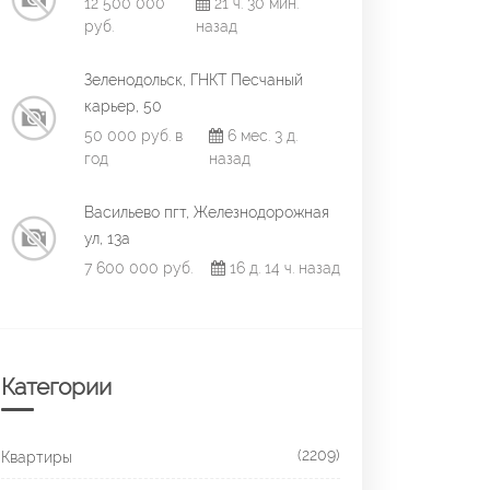
12 500 000
21 ч. 30 мин.
руб.
назад
Зеленодольск, ГНКТ Песчаный
карьер, 50
50 000 руб. в
6 мес. 3 д.
год
назад
Васильево пгт, Железнодорожная
ул, 13а
7 600 000 руб.
16 д. 14 ч. назад
Категории
(2209)
Квартиры