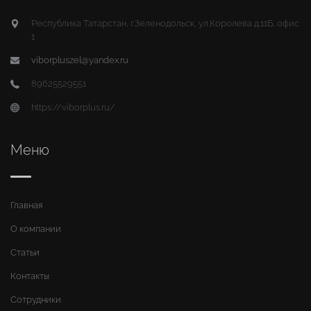
Республика Татарстан, г.Зеленодольск, ул.Королева д.11Б, офис
1
viborpluszel@yandex.ru
89625529551
https://viborplus.ru/
Меню
Главная
О компании
Статьи
Контакты
Сотрудники