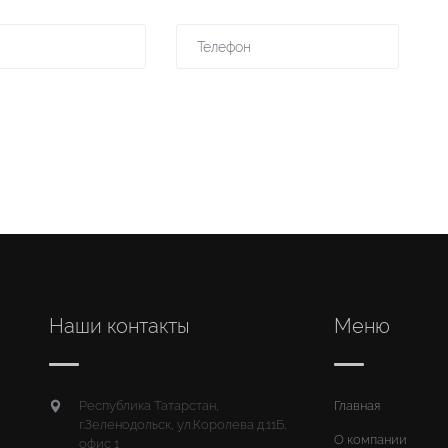
Наши контакты
Меню
Республика Татарстан,
Главная
г.Зеленодольск, ул.Королева д.11Б,
О компании
офис 1