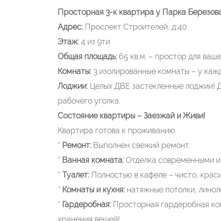
Просторная 3-к квартира у Парка Березов
Адрес:
Проспект Строителей, д.40
Этаж:
4 из 9ти
Общая площадь:
65 кв.м. – простор для ваш
Комнаты:
3 изолированные комнаты – у кажд
Лоджии:
Целых ДВЕ застекленные лоджии! Д
рабочего уголка.
Состояние квартиры – Заезжай и Живи!
Квартира готова к проживанию.
*
Ремонт:
Выполнен свежий ремонт.
*
Ванная комната:
Отделка современными и
*
Туалет:
Полностью в кафеле – чисто, краси
*
Комнаты и кухня:
натяжные потолки, линол
*
Гардеробная:
Просторная гардеробная ком
хранения вещей!