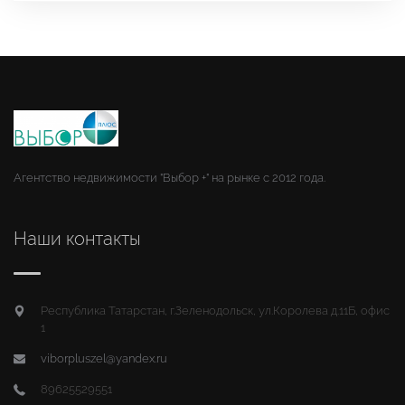
Агентство недвижимости "Выбор +" на рынке с 2012 года.
Наши контакты
Республика Татарстан, г.Зеленодольск, ул.Королева д.11Б, офис
1
viborpluszel@yandex.ru
89625529551