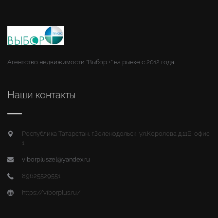
Агентство недвижимости "Выбор +" на рынке с 2012 года.
Наши контакты
Республика Татарстан, г.Зеленодольск, ул.Королева д.11Б, офис
1
viborpluszel@yandex.ru
89625529551
https://viborplus.ru/