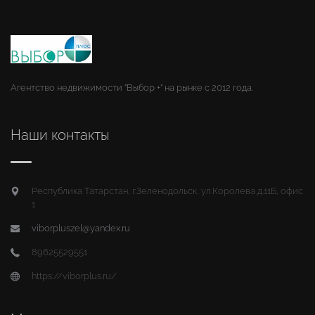
Агентство недвижимости "Выбор +" на рынке с 2012 года.
Наши контакты
Республика Татарстан, г.Зеленодольск, ул.Королева д.11Б, офис
1
viborpluszel@yandex.ru
89625529551
https://viborplus.ru/