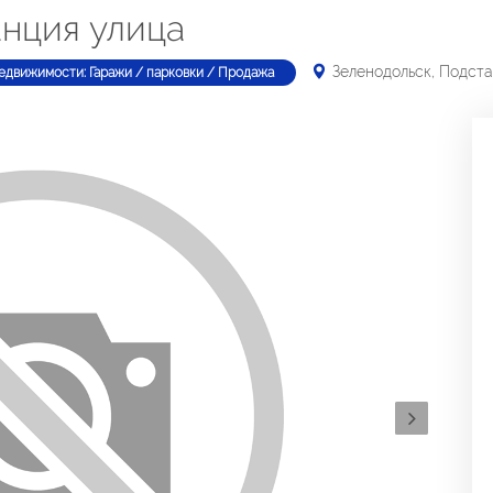
анция улица
Зеленодольск, Подста
едвижимости: Гаражи / парковки / Продажа