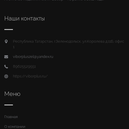
Наши контакты
Республика Татарстан, г.Зеленодольск, ул.Королева д.11Б, офис
1
viborpluszel@yandex.ru
89625529551
https://viborplus.ru/
Меню
Главная
О компании