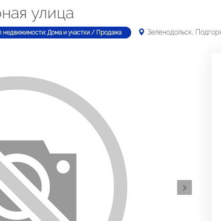
рная улица
Зеленодольск, Подгор
п недвижимости: Дома и участки / Продажа