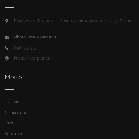
Республика Татарстан, г.Зеленодольск, ул.Королева д.11Б, офис
1
viborpluszel@yandex.ru
89625529551
https://viborplus.ru/
Меню
Главная
О компании
Статьи
Контакты