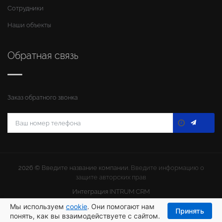
Сотрудники
Наши объекты
Обратная связь
Заказ обратного звонка
2026 ©
Введите название компании
. Введите информацию о
защите авторских прав
Интеграция
INTRUM CRM
Мы используем
cookie
. Они помогают нам
Принять
понять, как вы взаимодействуете с сайтом.