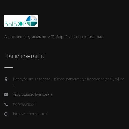
Агентство недвижимости "Выбор +" на рынке с 2012 года.
Наши контакты
Республика Татарстан, г.Зеленодольск, ул.Королева д.11Б, офис
1
viborpluszel@yandex.ru
89625529551
https://viborplus.ru/