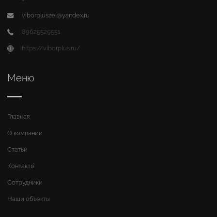
viborpluszel@yandex.ru
89625529551
https://viborplus.ru/
Меню
Главная
О компании
Статьи
Контакты
Сотрудники
Наши объекты