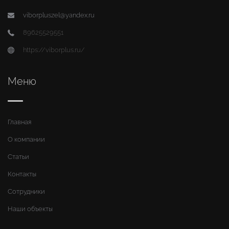
viborpluszel@yandex.ru
89625529551
https://viborplus.ru/
Меню
Главная
О компании
Статьи
Контакты
Сотрудники
Наши объекты