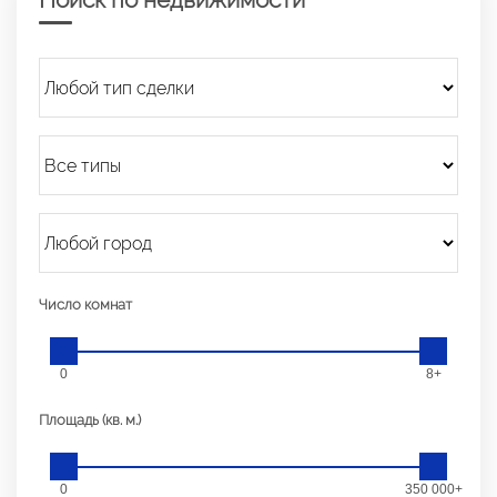
Число комнат
0
8+
Площадь (кв. м.)
0
350 000+