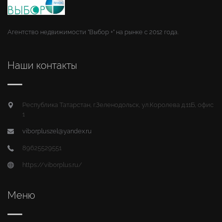
Агентство недвижимости "Выбор +" на рынке с 2012 года.
Наши контакты
Республика Татарстан, г.Зеленодольск, ул.Королева д.11Б, офис
1
viborpluszel@yandex.ru
89625529551
https://viborplus.ru/
Меню