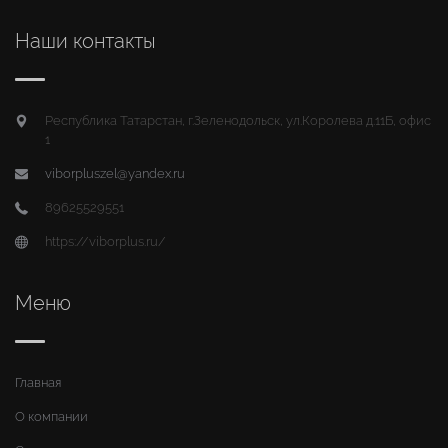
Наши контакты
Республика Татарстан, г.Зеленодольск, ул.Королева д.11Б, офис
1
viborpluszel@yandex.ru
89625529551
https://viborplus.ru/
Меню
Главная
О компании