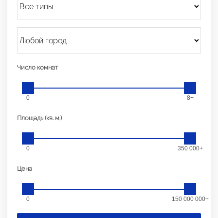
Число комнат
0
8+
Площадь (кв. м.)
0
350 000+
Цена
0
150 000 000+