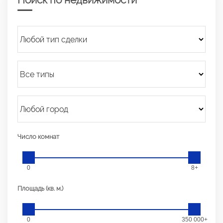
Число комнат
0
8+
Площадь (кв. м.)
0
350 000+