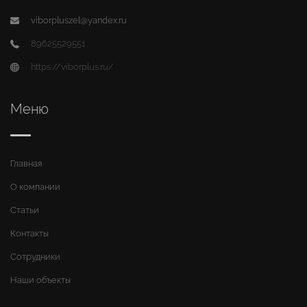
viborpluszel@yandex.ru
89625529551
https://viborplus.ru/
Меню
Главная
О компании
Статьи
Контакты
Сотрудники
Наши объекты