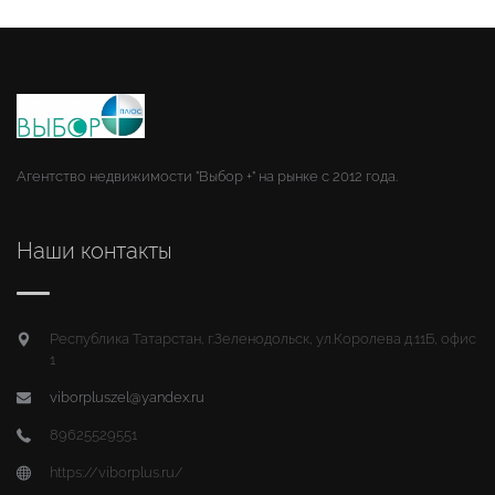
Агентство недвижимости "Выбор +" на рынке с 2012 года.
Наши контакты
Республика Татарстан, г.Зеленодольск, ул.Королева д.11Б, офис
1
viborpluszel@yandex.ru
89625529551
https://viborplus.ru/