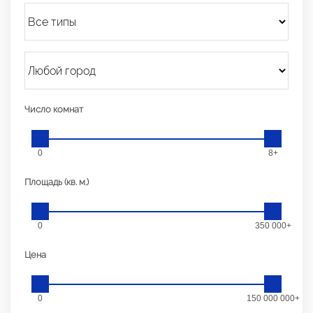
Число комнат
0
8+
Площадь (кв. м.)
0
350 000+
Цена
0
150 000 000+