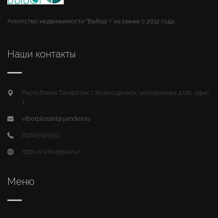
Агентство недвижимости "Выбор +" на рынке с 2012 года.
Наши контакты
Республика Татарстан, г.Зеленодольск, ул.Королева д.11Б, офис
1
viborpluszel@yandex.ru
89625529551
https://viborplus.ru/
Меню